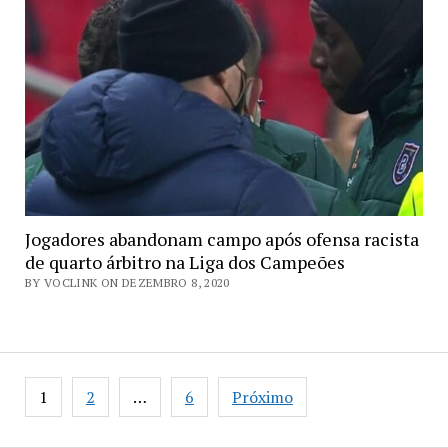
Jogadores abandonam campo após ofensa racista
de quarto árbitro na Liga dos Campeões
BY VOCLINK ON DEZEMBRO 8, 2020
Paginação
1
2
…
6
Próximo
de
posts