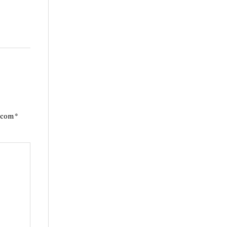
s com
*