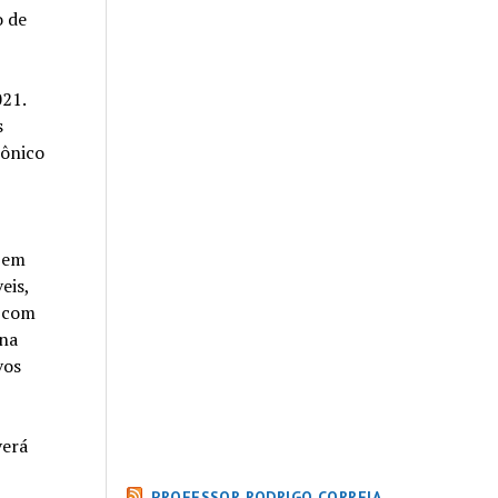
o de
21.
s
rônico
o em
eis,
o com
 na
vos
verá
PROFESSOR RODRIGO CORREIA