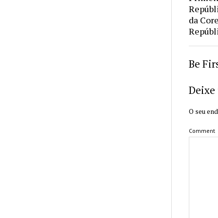
Repúbl
da Core
Repúbli
Be Fi
Deixe
O seu end
Comment