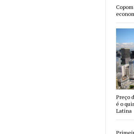
Copom 
econom
Preço 
é o qui
Latina
Primeir