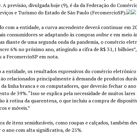
 A previsão, divulgada hoje (9), é da da Federação do Comérci
rviços e Turismo do Estado de São Paulo (FecomercioSP).
do com a entidade, a curva ascendente deverá continuar em 20
is consumidores se adaptando às compras
online
e em meio à
zas diante de uma segunda onda da pandemia, o comércio elet
scer 6% no próximo ano, atingindo a cifra de R$ 31,1 bilhões”,
u a FecomercioSP em nota.
a entidade, os resultados expressivos do comércio eletrônic
tão relacionados principalmente à demanda de produtos duráv
 da linha branca e os computadores, que deverão fechar o an
nto de 39%. “Isso se explica pela necessidade de muitos lares
o à rotina da quarentena, o que incluiu a compra de dispositi
cos e móveis.”
a de itens semiduráveis, como roupas e calçados, também de
 o ano com alta significativa, de 25%.