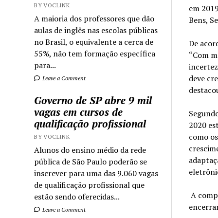
BY VOCLINK
em 2019.
A maioria dos professores que dão
Bens, Se
aulas de inglês nas escolas públicas
no Brasil, o equivalente a cerca de
De acor
55%, não tem formação específica
“Com ma
para...
incerte
deve cre
Leave a Comment
destaco
Governo de SP abre 9 mil
vagas em cursos de
Segundo 
qualificação profissional
2020 es
como os
BY VOCLINK
crescime
Alunos do ensino médio da rede
adaptaçã
pública de São Paulo poderão se
eletrôni
inscrever para uma das 9.060 vagas
de qualificação profissional que
A compr
estão sendo oferecidas...
encerrar
Leave a Comment