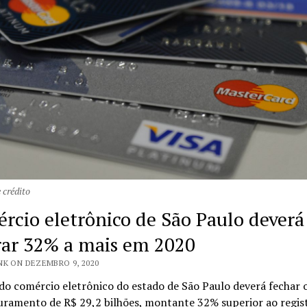
 crédito
rcio eletrônico de São Paulo deverá
rar 32% a mais em 2020
NK ON DEZEMBRO 9, 2020
do comércio eletrônico do estado de São Paulo deverá fechar 
uramento de R$ 29,2 bilhões, montante 32% superior ao regis