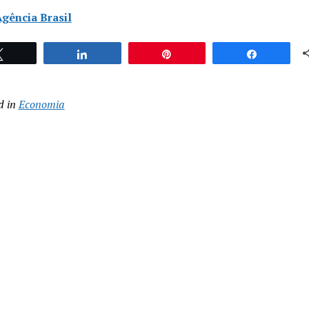
gência Brasil
Twittar
Compartilhar
Pin
Compartil
d in
Economia