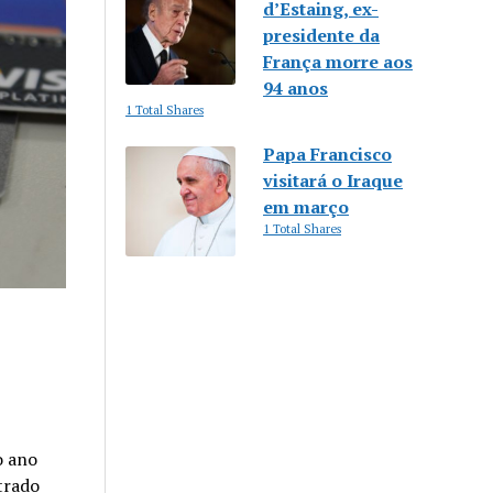
d’Estaing, ex-
presidente da
França morre aos
94 anos
1 Total Shares
Papa Francisco
visitará o Iraque
em março
1 Total Shares
o ano
trado