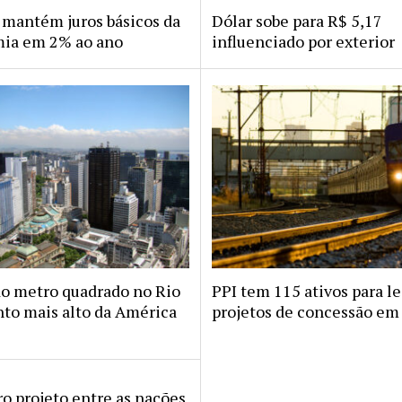
mantém juros básicos da
Dólar sobe para R$ 5,17
ia em 2% ao ano
influenciado por exterior
do metro quadrado no Rio
PPI tem 115 ativos para le
nto mais alto da América
projetos de concessão em
o projeto entre as nações