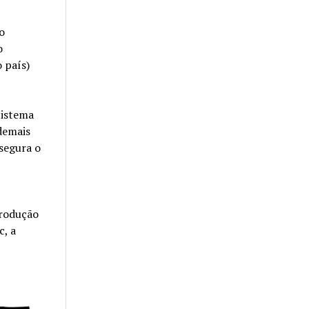
o
o
 país)
Sistema
 demais
 segura o
produção
c, a