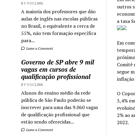
BY VOCLINK
outros s
A maioria dos professores que dão
economi
aulas de inglês nas escolas públicas
a taxa S
no Brasil, o equivalente a cerca de
55%, não tem formação específica
para...
Em comu
Leave a Comment
temporár
próximos
Governo de SP abre 9 mil
Comitê 
vagas em cursos de
segue m
qualificação profissional
inflação
BY VOCLINK
Alunos do ensino médio da rede
O Copom 
pública de São Paulo poderão se
3,4% em 
inscrever para uma das 9.060 vagas
evoluind
de qualificação profissional que
2% ao a
estão sendo oferecidas...
2022.
Leave a Comment