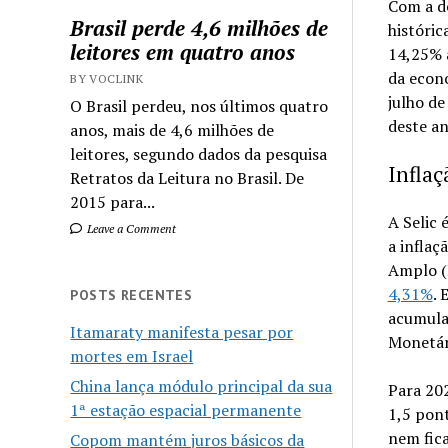
Com a de
Brasil perde 4,6 milhões de
históric
leitores em quatro anos
14,25% a
da econ
BY VOCLINK
julho de
O Brasil perdeu, nos últimos quatro
deste an
anos, mais de 4,6 milhões de
leitores, segundo dados da pesquisa
Inflaç
Retratos da Leitura no Brasil. De
2015 para...
A Selic 
Leave a Comment
a inflaç
Amplo (
4,31%
. 
POSTS RECENTES
acumula
Itamaraty manifesta pesar por
Monetári
mortes em Israel
China lança módulo principal da sua
Para 20
1ª estação espacial permanente
1,5 pon
nem fic
Copom mantém juros básicos da