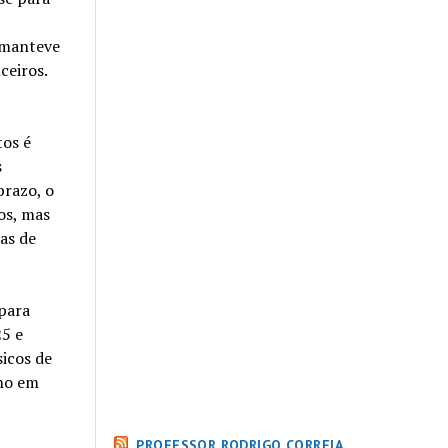
 manteve
ceiros.
tos é
s
prazo, o
os, mas
as de
para
25 e
icos de
ano em
PROFESSOR RODRIGO CORREIA