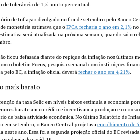
o de tolerância de 1,5 ponto percentual.
ório de Inflação divulgado no fim de setembro pelo Banco Cen
ade monetária estimava que o
IPCA fecharia o ano em 2,1%
no 
estimativa será atualizada na próxima semana, quando sai o rel
mbro.
ão ficou defasada diante do repique da inflação nos últimos m
om o boletim Focus, pesquisa semanal com instituições financ
a pelo BC, a inflação oficial deverá
fechar o ano em 4,21%
.
o mais barato
enção da taxa Selic em níveis baixos estimula a economia por
enores barateiam o crédito e incentivam a produção e o cons
io de baixa atividade econômica. No último Relatório de Infla
do em setembro, o Banco Central projetava
encolhimento de 
 neste ano. Essa foi a segunda projeção oficial do BC revisada
a pandemia de covid-19.