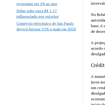
interval
economia em 2% ao ano
Dólar sobe para R$ 5,17
No Relat
influenciado por exterior
autorid
Comércio eletrônico de São Paulo
base. A 
deverá faturar 32% a mais em 2020
de deze
A projeç
acordo c
divulgad
Crédit
A manut
juros m
um cenár
divulga
economia
início d