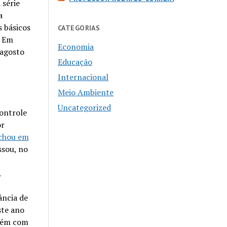
 série
a
 básicos
CATEGORIAS
. Em
Economia
 agosto
Educação
Internacional
Meio Ambiente
Uncategorized
controle
or
chou em
ssou, no
.
ância de
ste ano
mbém com