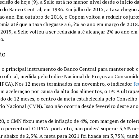
cisão de hoje (9), a Selic está no menor nível desde o início da
a do Banco Central, em 1986. Em julho de 2015, a taxa chegou 
o ano. Em outubro de 2016, o Copom voltou a reduzir os juros
omia até que a taxa chegasse a 6,5% ao ano em março de 2018
 2019, a Selic voltou a ser reduzida até alcançar 2% ao ano em
o.
ão
é o principal instrumento do Banco Central para manter sob 
ão oficial, medida pelo Índice Nacional de Preços ao Consumid
IPCA). Nos 12 meses terminados em novembro, o indicador
fe
Em aceleração por causa da alta dos alimentos, o IPCA ultrapa
do de 12 meses, o centro da meta estabelecida pelo Conselho
o Nacional (CMN). Isso não ocorria desde fevereiro deste ano
20, o CMN fixou meta de inflação de 4%, com margem de toler
to percentual. O IPCA, portanto, não poderá superar 5,5% ne
ar abaixo de 2,5%. A meta para 2021 foi fixada em 3,75%, ta