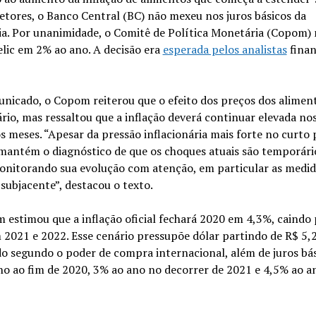
etores, o Banco Central (BC) não mexeu nos juros básicos da
a. Por unanimidade, o Comitê de Política Monetária (Copom)
elic em 2% ao ano. A decisão era
esperada pelos analistas
finan
nicado, o Copom reiterou que o efeito dos preços dos alimen
io, mas ressaltou que a inflação deverá continuar elevada no
 meses. “Apesar da pressão inflacionária mais forte no curto 
mantém o diagnóstico de que os choques atuais são temporári
onitorando sua evolução com atenção, em particular as medid
 subjacente”, destacou o texto.
estimou que a inflação oficial fechará 2020 em 4,3%, caindo 
2021 e 2022. Esse cenário pressupõe dólar partindo de R$ 5,
o segundo o poder de compra internacional, além de juros bás
no ao fim de 2020, 3% ao ano no decorrer de 2021 e 4,5% ao 