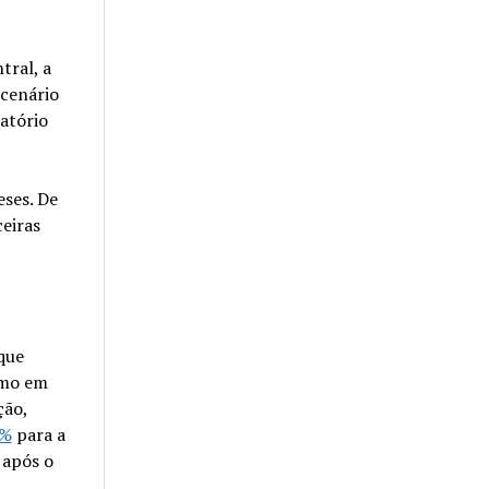
tral, a
cenário
atório
eses. De
eiras
que
umo em
ção,
5%
para a
 após o