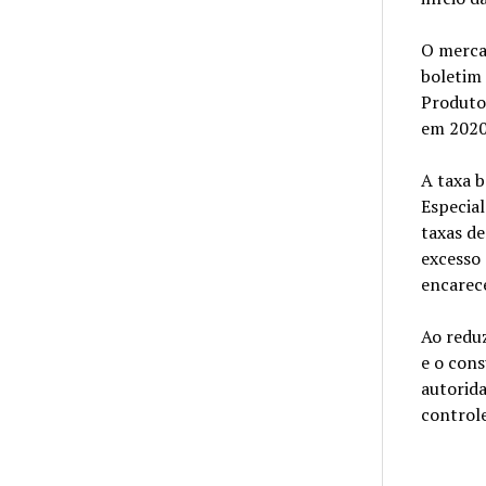
O merca
boletim
Produto 
em 2020
A taxa b
Especial
taxas de
excesso 
encarec
Ao reduz
e o cons
autorida
controle