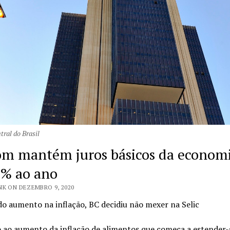
ral do Brasil
m mantém juros básicos da econom
% ao ano
NK ON DEZEMBRO 9, 2020
o aumento na inflação, BC decidiu não mexer na Selic
 ao aumento da inflação de alimentos que começa a estender-